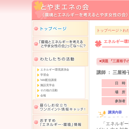
トップページ
>
わ
エネルギー環
■演題 『三屋裕子
エネルギー環境講演会
講師 ： 三屋
学習会
Web配信講座
日 時
施設見学会
その他の活動
場 所
会報
参加者
講演内容
「エネルギー