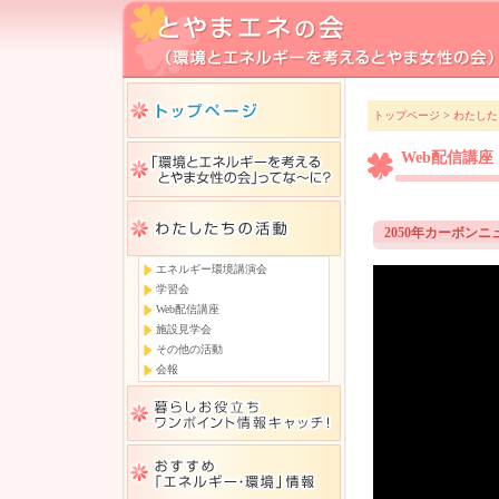
トップページ
>
わたした
Web配信講座
2050年カーボンニ
エネルギー環境講演会
学習会
Web配信講座
施設見学会
その他の活動
会報