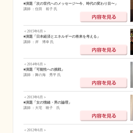
■演題「次の世代へのメッセージ〜今、時代の変わり目〜」
講師 ：住田 裕子 氏
＜2015年6月＞
■演題「日本経済とエネルギーの将来を考える」
講師 ：岸 博幸 氏
＜2014年6月＞
■演題「可能性への挑戦」
講師 ：舞の海 秀平 氏
＜2013年6月＞
■演題「女の情緒・男の論理」
講師 ：大宅 映子 氏
＜2012年6月＞