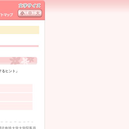
するヒント」
開志創造大学大学院客員