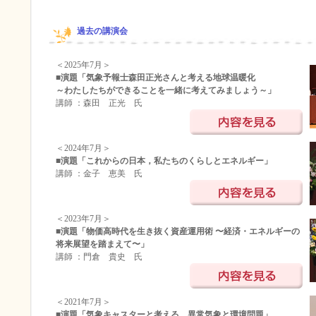
過去の講演会
＜2025年7月＞
■演題「気象予報士森田正光さんと考える地球温暖化
～わたしたちができることを一緒に考えてみましょう～」
講師 ：森田 正光 氏
＜2024年7月＞
■演題「これからの日本，私たちのくらしとエネルギー」
講師 ：金子 恵美 氏
＜2023年7月＞
■演題「物価高時代を生き抜く資産運用術 〜経済・エネルギーの
将来展望を踏まえて〜」
講師 ：門倉 貴史 氏
＜2021年7月＞
■演題「気象キャスターと考える 異常気象と環境問題」