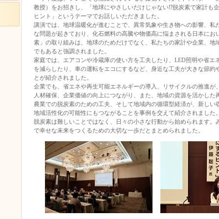
教授）をお招きし、「地球にやさしいだけじゃない⁉脱炭素で家計も
ヒント」というテーマでお話しいただきました。
講演では、地球温暖化が進むことで、異常気象や生き物への影響、私
な問題が起きており、化石燃料の高騰や物価高に悩まされる日本におい
素」の取り組みは、地球のためだけでなく、私たちの家計や企業、地
でもあると強調されました。
家庭では、エアコンや冷蔵庫の使い方を工夫したり、LED照明や省エ
を減らしたり、車の運転をエコにするなど、身近な工夫が大きな節約
とが紹介されました。
企業でも、省エネや再生可能エネルギーの導入、リサイクルの推進が
人材確保、企業価値の向上につながり、また、地域の資源を活かした
農業での脱炭素のための工夫、そして地域内の循環型経済が、新しい
地域活性化の可能性にもつながることを事例を交えて紹介されました
脱炭素は難しいことではなく、日々の小さな行動から始められます。
で幸せな未来をつくるための大切な一歩だとまとめられました。