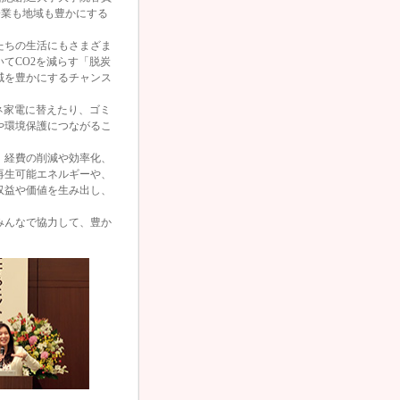
企業も地域も豊かにする
たちの生活にもさまざま
てCO2を減らす「脱炭
域を豊かにするチャンス
ネ家電に替えたり、ゴミ
や環境保護につながるこ
、経費の削減や効率化、
再生可能エネルギーや、
収益や価値を生み出し、
。
みんなで協力して、豊か